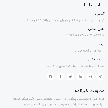
تماس با ما
آدرس:
تهران، خیابان فتحی شقاقی خیابان صدیقی پلاک 143 واحد 1
تلفن تماس:
02191004437 - 09214154437
ایمیل:
preex.co@gmail.com
ساعات کاری:
شنبه تا چهارشنبه، از ساعت 9 صبح تا 6 عصر
عضویت خبرنامه
گروه فنی و مهندسی پریکس در راستای تقویت دانش الکترونیک جامعه
مهندسین خدمات آموزشی خصوصی و عمومی را ارائه می نماید.