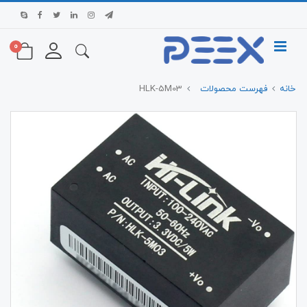
0
خانه
فهرست محصولات
HLK-5M03