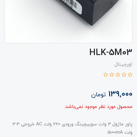
HLK-5M03
اورجینال
139,000
تومان
محصول مورد نظر موجود نمی‌باشد.
پاور ماژول 3 وات سوییچینگ ورودی 220 ولت AC خروجی 3.3
ولت 1500mA