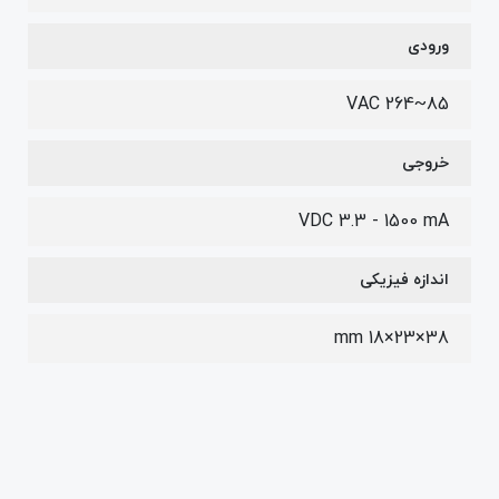
ورودی
85~264 VAC
خروجی
VDC 3.3 - 1500 mA
اندازه فیزیکی
38×23×18 mm