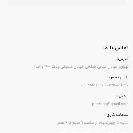
تماس با ما
آدرس:
تهران، خیابان فتحی شقاقی خیابان صدیقی پلاک 143 واحد 1
تلفن تماس:
02191004437 - 09214154437
ایمیل:
preex.co@gmail.com
ساعات کاری:
شنبه تا چهارشنبه، از ساعت 9 صبح تا 6 عصر