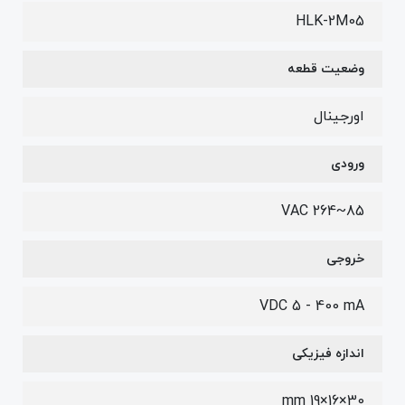
HLK-2M05
وضعیت قطعه
اورجینال
ورودی
85~264 VAC
خروجی
VDC 5 - 400 mA
اندازه فیزیکی
30×16×19 mm