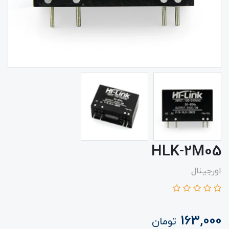
HLK-2M05
اورجینال
163,000
تومان