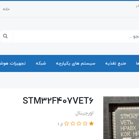
0921415 با ما در
خانه
ا
منبع تغذیه
سیستم های یکپارچه
شبکه
تجهیزات هوشم
STM32F407VET6
اورجینال
از 1