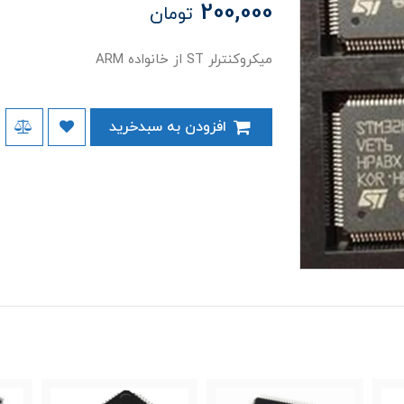
200,000
تومان
میکروکنترلر ST از خانواده ARM
افزودن به سبدخرید