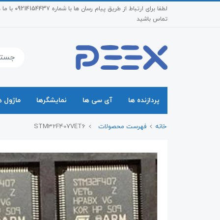
لطفا برای ارتباط از طریق پیام رسان ها با شماره 4437
تماس باشید
پردازنده ها
آی سی ها
نمایشگرها
ماژول ه
خانه
فهرست محصولات
STM32F407VET6