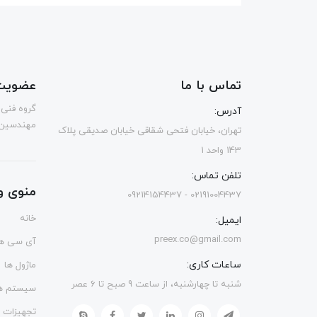
تماس با ما
عضویت 
گروه فنی 
آدرس:
مهندسین 
تهران، خیابان فتحی شقاقی خیابان صدیقی پلاک
143 واحد 1
تلفن تماس:
منوی و
02191004437 - 09214154437
خانه
ایمیل:
preex.co@gmail.com
آی سی ها
ساعات کاری:
ماژول ها
شنبه تا چهارشنبه، از ساعت 9 صبح تا 6 عصر
سیستم ها
تجهیزات 