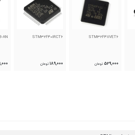
A-AU
ATSAMS70N19B-AN
STM32F401RCT6
,000
999,000
189,000
تومان
تومان