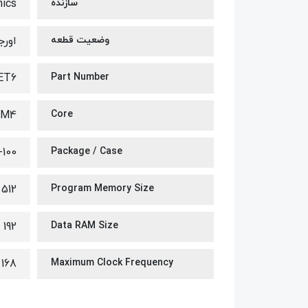
سازنده
nics
وضعیت قطعه
اورج
ET6
Part Number
 M4
Core
100
Package / Case
512 kB
Program Memory Size
192 kB
Data RAM Size
168 MHz
Maximum Clock Frequency