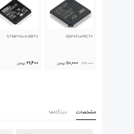
STM32F411VET6
STM32G070RBT6
GD32F1
529,000
69,400
110,000
تومان
تومان
تومان
مشخصات
دیدگاه‌ها