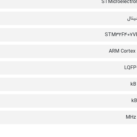
STMicroelectro
ینال
STM32F407V
ARM Cortex
LQFP-