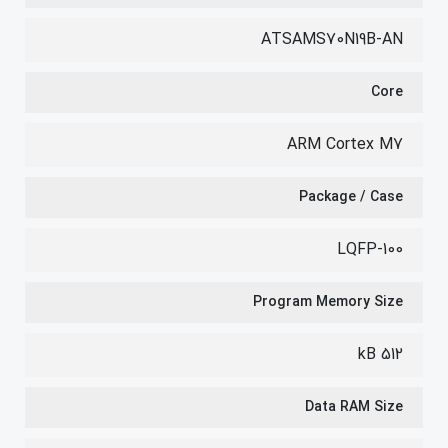
ATSAMS70N19B-AN
Core
ARM Cortex M7
Package / Case
LQFP-100
Program Memory Size
512 kB
Data RAM Size