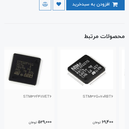
افزودن به سبدخرید
محصولات مرتبط
STM32F411VET6
STM32G070RBT6
529,000
69,400
تومان
تومان