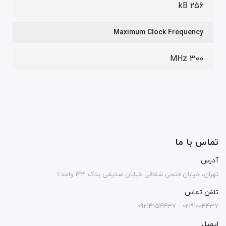
256 kB
Maximum Clock Frequency
300 MHz
تماس با ما
آدرس:
تهران، خیابان فتحی شقاقی خیابان صدیقی پلاک 143 واحد 1
تلفن تماس:
02191004437 - 09214154437
ایمیل: