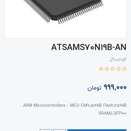
ATSAMS70N19B-AN
اورجینال
999,000
تومان
ARM Microcontrollers - MCU CM7,512kB Flash,256kB
SRAM,LQFP100