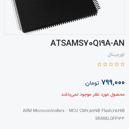
ATSAMS70Q19A-AN
اورجینال
799,000
تومان
محصول مورد نظر موجود نمی‌باشد.
ARM Microcontrollers - MCU CM7,512kB Flash,256kB
SRAM,LQFP144