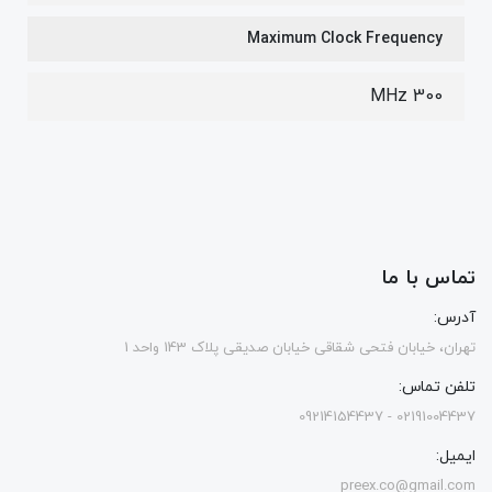
Maximum Clock Frequency
300 MHz
تماس با ما
آدرس:
تهران، خیابان فتحی شقاقی خیابان صدیقی پلاک 143 واحد 1
تلفن تماس:
02191004437 - 09214154437
ایمیل:
preex.co@gmail.com