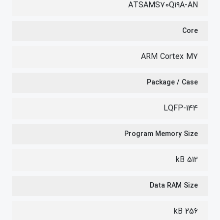
ATSAMS70Q19A-AN
Core
ARM Cortex M7
Package / Case
LQFP-144
Program Memory Size
512 kB
Data RAM Size
256 kB