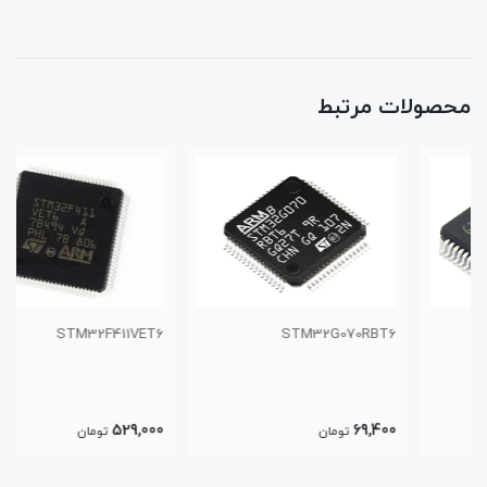
محصولات مرتبط
STM32F411VET6
STM32G070RBT6
529,000
69,400
تومان
تومان