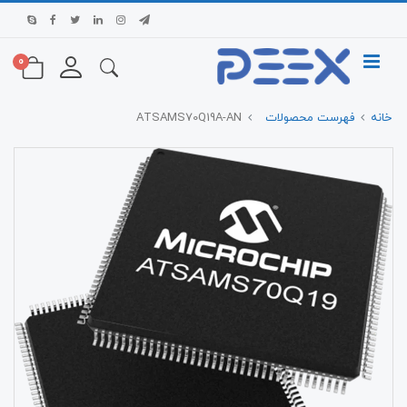
0
خانه
فهرست محصولات
ATSAMS70Q19A-AN