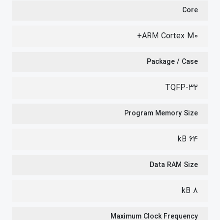
Core
ARM Cortex M0+
Package / Case
TQFP-32
Program Memory Size
64 kB
Data RAM Size
8 kB
Maximum Clock Frequency