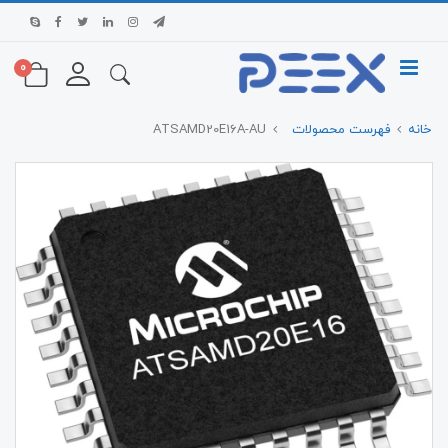
0
خانه
فهرست محصولات
ATSAMD20E16A-AU