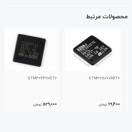
محصولات مرتبط
STM32F411VET6
STM32G070RBT6
529,000
69,400
تومان
تومان