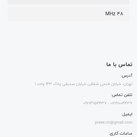
48 MHz
تماس با ما
آدرس:
تهران، خیابان فتحی شقاقی خیابان صدیقی پلاک 143 واحد 1
تلفن تماس:
02191004437 - 09214154437
ایمیل:
preex.co@gmail.com
ساعات کاری: