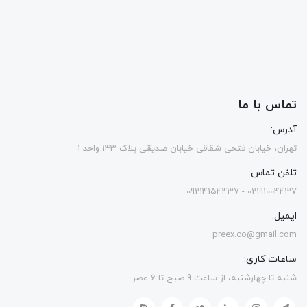
تماس با ما
آدرس:
تهران، خیابان فتحی شقاقی خیابان صدیقی پلاک 143 واحد 1
تلفن تماس:
02191004437 - 09214154437
ایمیل:
preex.co@gmail.com
ساعات کاری:
شنبه تا چهارشنبه، از ساعت 9 صبح تا 6 عصر